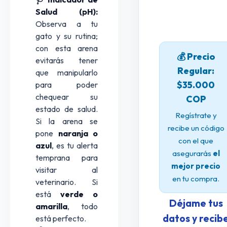
Salud (pH):
Observa a tu
gato y su rutina;
con esta arena
💰 Precio
evitarás tener
Regular:
que manipularlo
$35.000
para poder
chequear su
COP
estado de salud.
Regístrate y
Si la arena se
recibe un código
pone
naranja o
con el que
azul
, es tu alerta
asegurarás
el
temprana para
mejor precio
visitar al
en tu compra.
veterinario. Si
está
verde o
Déjame tus
amarilla
, todo
datos y recib
está perfecto.