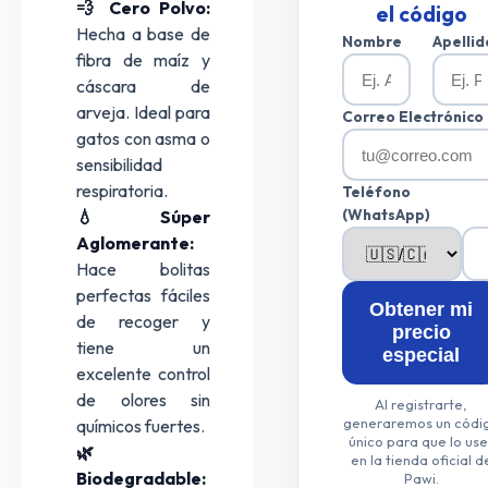
💨 Cero Polvo:
el código
Hecha a base de
Nombre
Apellid
fibra de maíz y
cáscara de
arveja. Ideal para
Correo Electrónico
gatos con asma o
sensibilidad
respiratoria.
Teléfono
(WhatsApp)
💧 Súper
Aglomerante:
Hace bolitas
perfectas fáciles
Obtener mi
de recoger y
precio
tiene un
especial
excelente control
de olores sin
Al registrarte,
generaremos un códi
químicos fuertes.
único para que lo use
🌿
en la tienda oficial d
Biodegradable:
Pawi.