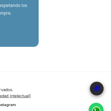
respetando los
empre.
🎁
rvados.
dad Intelectual]
nstagram